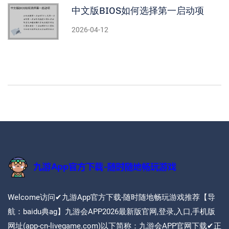
中文版BIOS如何选择第一启动项
2026-04-12
Welcome访问✔九游App官方下载-随时随地畅玩游戏推荐【导
航：baidu典ag】九游会APP2026最新版官网,登录,入口,手机版
网址(app-cn-livegame.com)以下简称：九游会APP官网下载✔正