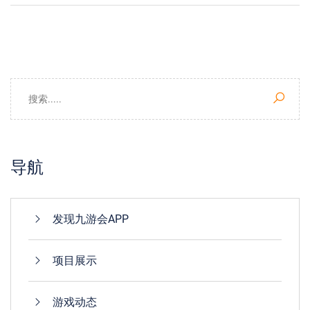
导航
发现九游会APP
项目展示
游戏动态