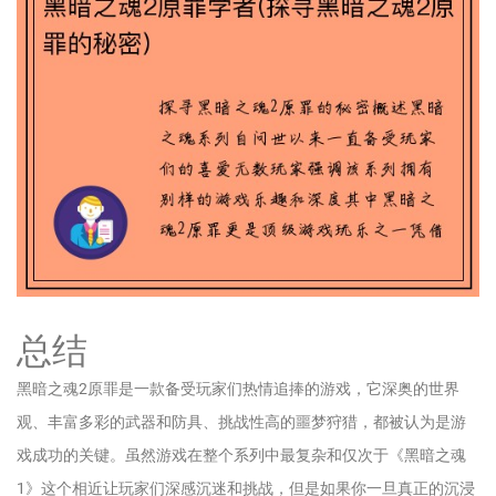
总结
黑暗之魂2原罪是一款备受玩家们热情追捧的游戏，它深奥的世界
观、丰富多彩的武器和防具、挑战性高的噩梦狩猎，都被认为是游
戏成功的关键。虽然游戏在整个系列中最复杂和仅次于《黑暗之魂
1》这个相近让玩家们深感沉迷和挑战，但是如果你一旦真正的沉浸