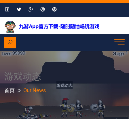
游戏动态
首页
Our News