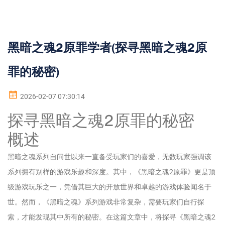
黑暗之魂2原罪学者(探寻黑暗之魂2原
罪的秘密)
2026-02-07 07:30:14
探寻黑暗之魂2原罪的秘密
概述
黑暗之魂系列自问世以来一直备受玩家们的喜爱，无数玩家强调该
系列拥有别样的游戏乐趣和深度。其中，《黑暗之魂2原罪》更是顶
级游戏玩乐之一，凭借其巨大的开放世界和卓越的游戏体验闻名于
世。然而，《黑暗之魂》系列游戏非常复杂，需要玩家们自行探
索，才能发现其中所有的秘密。在这篇文章中，将探寻《黑暗之魂2