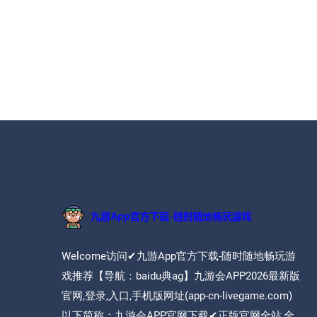
Welcome访问✔九游App官方下载-随时随地畅玩游
戏推荐【导航：baidu典ag】九游会APP2026最新版
官网,登录,入口,手机版网址(app-cn-livegame.com)
以下简称：九游会APP官网下载✔正版官网全站,全