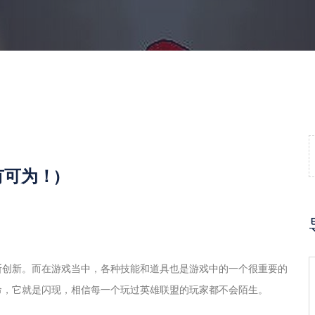
可为！)
断创新。而在游戏当中，各种技能和道具也是游戏中的一个很重要的
命，它就是闪现，相信每一个玩过英雄联盟的玩家都不会陌生。