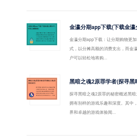
金瀛分期app下载(下载金瀛
金瀛分期app下载：让分期购物更
式，以分摊高额的消费支出，而金瀛
户可以轻松地将购...
黑暗之魂2原罪学者(探寻黑
探寻黑暗之魂2原罪的秘密概述黑
拥有别样的游戏乐趣和深度。其中
界和卓越的游戏体验闻...