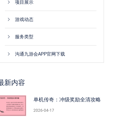
项目展示
游戏动态
服务类型
沟通九游会APP官网下载
最新内容
单机传奇：冲级奖励全清攻略
2026-04-17