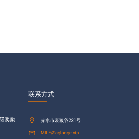
联系方式
级奖励
赤水市哀狼谷221号
MILE@aglaoge.vip