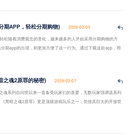
分期APP，轻松分期购物)
2026-02-03
加轻松随着消费观念的变化，越来越多的人开始采用分期购物的方
分期app的出现，则更加方便了这一行为。通过下载这款app，用
暗之魂2原罪的秘密)
2026-02-07
暗之魂系列自问世以来一直备受玩家们的喜爱，无数玩家强调该系列
，《黑暗之魂2原罪》更是顶级游戏玩乐之一，凭借其巨大的开放世