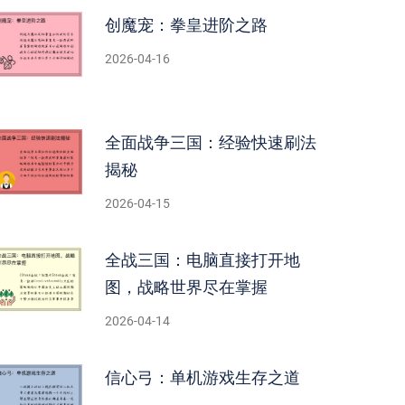
创魔宠：拳皇进阶之路
2026-04-16
全面战争三国：经验快速刷法
揭秘
2026-04-15
全战三国：电脑直接打开地
图，战略世界尽在掌握
2026-04-14
信心弓：单机游戏生存之道