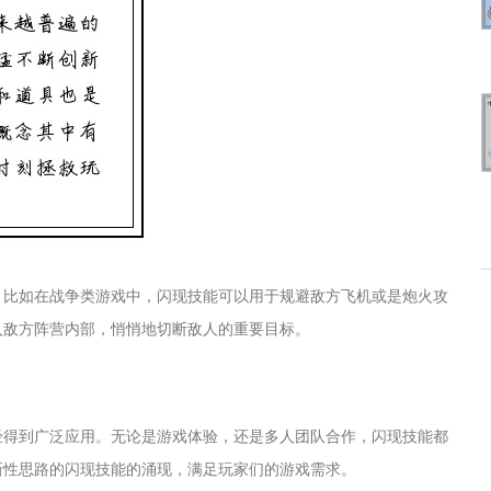
。比如在战争类游戏中，闪现技能可以用于规避敌方飞机或是炮火攻
入敌方阵营内部，悄悄地切断敌人的重要目标。
经得到广泛应用。无论是游戏体验，还是多人团队合作，闪现技能都
新性思路的闪现技能的涌现，满足玩家们的游戏需求。