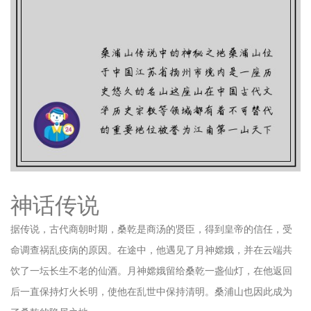
神话传说
据传说，古代商朝时期，桑乾是商汤的贤臣，得到皇帝的信任，受
命调查祸乱疫病的原因。在途中，他遇见了月神嫦娥，并在云端共
饮了一坛长生不老的仙酒。月神嫦娥留给桑乾一盏仙灯，在他返回
后一直保持灯火长明，使他在乱世中保持清明。桑浦山也因此成为