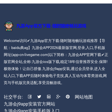
Welcome访问✔九游App官方下载-随时随地畅玩游戏推荐【导
航：baidu典ag】九游会APP2026最新版官网,登录,入口,手机版
网址(app-cn-livegame.com)以下简称：九游会APP官网下载✔正
版官网全站,全称:九游会ios版下载,稳定18年信誉推荐安全.保障!
极致体验！让自己骄傲.九游会j9app安装,通过会员登录,进入全
站入口,下载APP后随时体验电子竞技,真人互动与体育类游戏,网
页与手机版完美适配,享受流畅游戏。
社交平台:
网站地图
九游会j9app安装官方网站
九游会j9app安装手机版入口