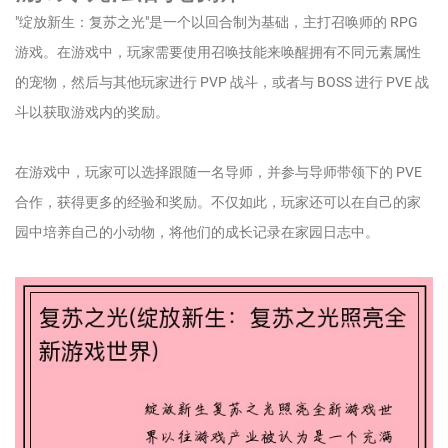
"绽放新生：复苏之光"是一个以回合制为基础，主打召唤师的 RPG
游戏。在游戏中，玩家需要使用召唤技能来唤醒拥有不同元素属性
的宠物，然后与其他玩家进行 PVP 战斗，或者与 BOSS 进行 PVE 战
斗以获取游戏内的奖励。
在游戏中，玩家可以选择跟随一名导师，并参与导师带领下的 PVE
合作，获得更多的经验和奖励。不仅如此，玩家还可以在自己的家
园中培养自己的小动物，将他们的成长记录在家园日志中。