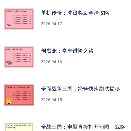
单机传奇：冲级奖励全清攻略
2026-04-17
创魔宠：拳皇进阶之路
2026-04-16
全面战争三国：经验快速刷法揭秘
2026-04-15
全战三国：电脑直接打开地图，战略