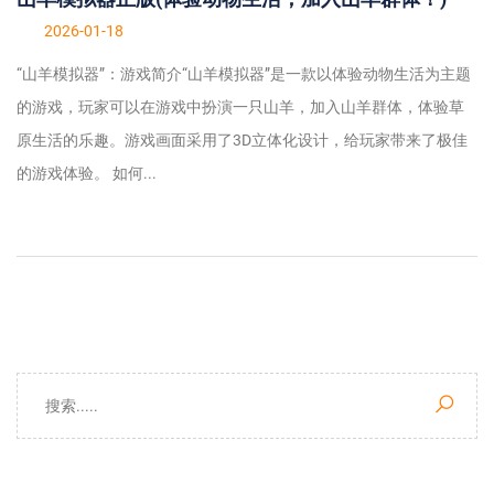
2026-01-18
“山羊模拟器”：游戏简介“山羊模拟器”是一款以体验动物生活为主题
的游戏，玩家可以在游戏中扮演一只山羊，加入山羊群体，体验草
原生活的乐趣。游戏画面采用了3D立体化设计，给玩家带来了极佳
的游戏体验。 如何...