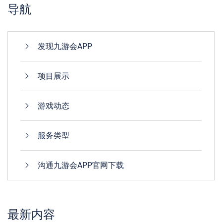
导航
发现九游会APP
项目展示
游戏动态
服务类型
沟通九游会APP官网下载
最新内容