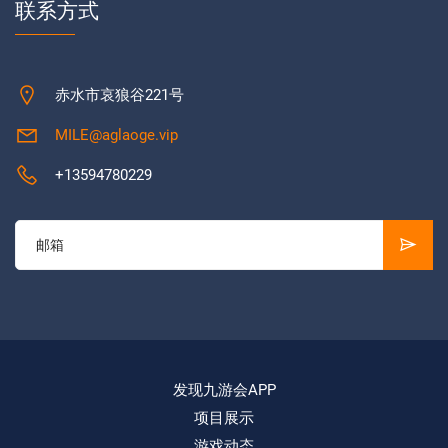
联系方式
赤水市哀狼谷221号
MILE@aglaoge.vip
+13594780229
发现九游会APP
项目展示
游戏动态