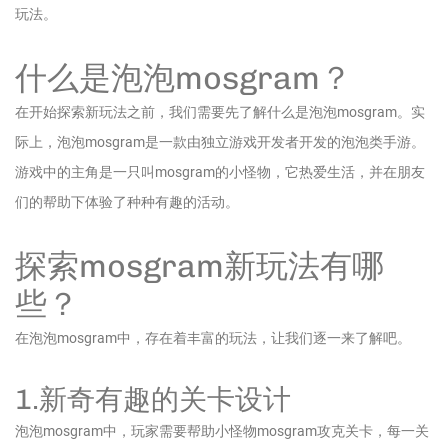
玩法。
什么是泡泡mosgram？
在开始探索新玩法之前，我们需要先了解什么是泡泡mosgram。实
际上，泡泡mosgram是一款由独立游戏开发者开发的泡泡类手游。
游戏中的主角是一只叫mosgram的小怪物，它热爱生活，并在朋友
们的帮助下体验了种种有趣的活动。
探索mosgram新玩法有哪
些？
在泡泡mosgram中，存在着丰富的玩法，让我们逐一来了解吧。
1.新奇有趣的关卡设计
泡泡mosgram中，玩家需要帮助小怪物mosgram攻克关卡，每一关