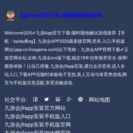
Welcome访问✔九游App官方下载-随时随地畅玩游戏推荐【导
航：baidu典ag】九游会APP2026最新版官网,登录,入口,手机版
网址(app-cn-livegame.com)以下简称：九游会APP官网下载✔正
版官网全站,全称:九游会ios版下载,稳定18年信誉推荐安全.保障!
极致体验！让自己骄傲.九游会j9app安装,通过会员登录,进入全
站入口,下载APP后随时体验电子竞技,真人互动与体育类游戏,网
页与手机版完美适配,享受流畅游戏。
社交平台:
网站地图
九游会j9app安装官方网站
九游会j9app安装手机版入口
九游会j9app安装手机版官网
九游会j9app安装Web网页版