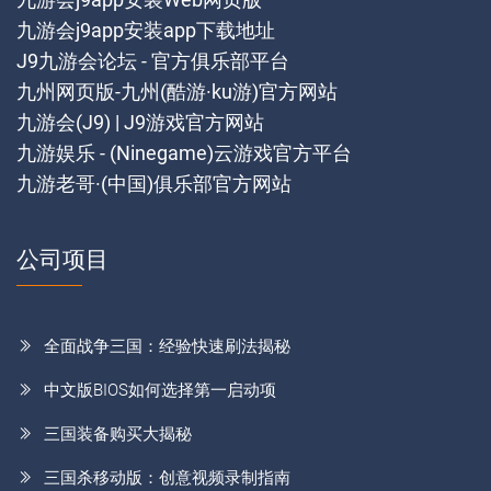
九游会j9app安装app下载地址
J9九游会论坛 - 官方俱乐部平台
九州网页版-九州(酷游·ku游)官方网站
九游会(J9) | J9游戏官方网站
九游娱乐 - (Ninegame)云游戏官方平台
九游老哥·(中国)俱乐部官方网站
公司项目
全面战争三国：经验快速刷法揭秘
中文版BIOS如何选择第一启动项
三国装备购买大揭秘
三国杀移动版：创意视频录制指南