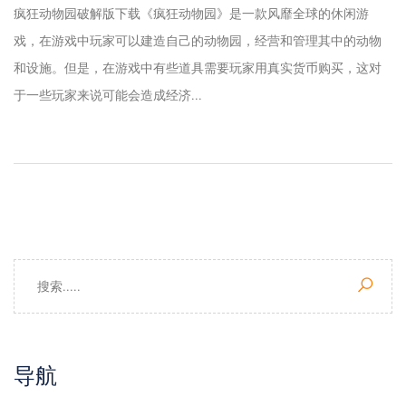
疯狂动物园破解版下载《疯狂动物园》是一款风靡全球的休闲游
戏，在游戏中玩家可以建造自己的动物园，经营和管理其中的动物
和设施。但是，在游戏中有些道具需要玩家用真实货币购买，这对
于一些玩家来说可能会造成经济...
导航