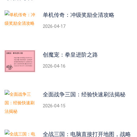
单机传奇：冲级奖励全清攻略
2026-04-17
创魔宠：拳皇进阶之路
2026-04-16
全面战争三国：经验快速刷法揭秘
2026-04-15
全战三国：电脑直接打开地图，战略