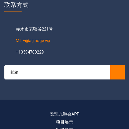
联系方式
赤水市哀狼谷221号
MILE@aglaoge.vip
+13594780229
发现九游会APP
项目展示