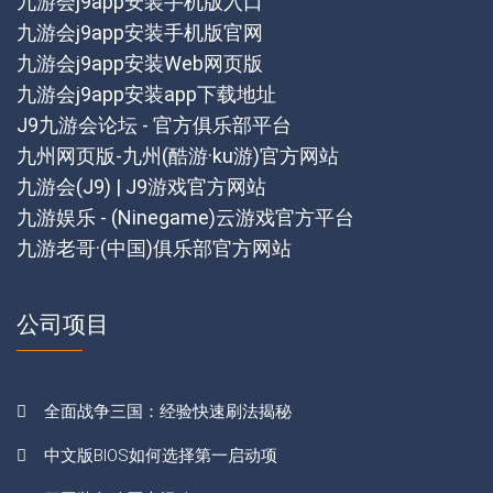
九游会j9app安装手机版入口
九游会j9app安装手机版官网
九游会j9app安装Web网页版
九游会j9app安装app下载地址
J9九游会论坛 - 官方俱乐部平台
九州网页版-九州(酷游·ku游)官方网站
九游会(J9) | J9游戏官方网站
九游娱乐 - (Ninegame)云游戏官方平台
九游老哥·(中国)俱乐部官方网站
公司项目
全面战争三国：经验快速刷法揭秘
中文版BIOS如何选择第一启动项