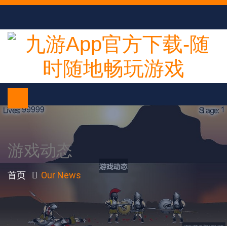
游戏动态
首页
Our News