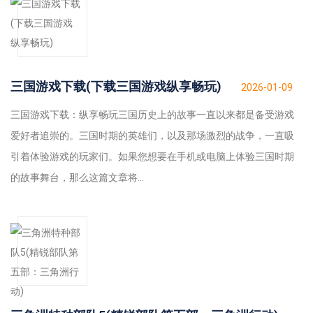
三国游戏下载(下载三国游戏纵享畅玩)
2026-01-09
三国游戏下载：纵享畅玩三国历史上的故事一直以来都是备受游戏
爱好者追崇的。三国时期的英雄们，以及那场激烈的战争，一直吸
引着体验游戏的玩家们。如果您想要在手机或电脑上体验三国时期
的故事舞台，那么这篇文章将...