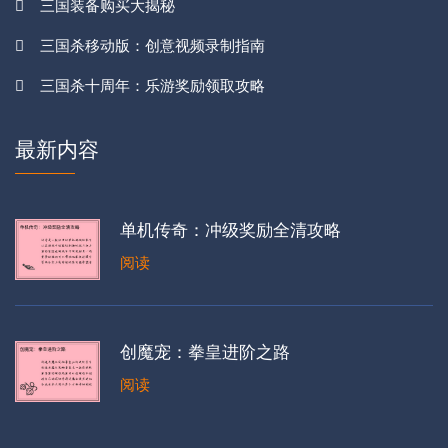
三国装备购买大揭秘
三国杀移动版：创意视频录制指南
三国杀十周年：乐游奖励领取攻略
最新内容
单机传奇：冲级奖励全清攻略
阅读
创魔宠：拳皇进阶之路
阅读